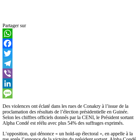
Partager sur
WhatsApp
Facebook
Twitter
Telegram
Viber
LinkedIn
Message
Des violences ont éclaté dans les rues de Conakry à l’issue de la
proclamation des résultats de l’élection présidentielle en Guinée.
Selon les chiffres officiels donnés par la CENI, le Président sortant
Alpha Condé est réélu avec plus 54% des suffrages exprimés.
L’opposition, qui dénonce « un hold-up électoral », en appelle à la
rue après l’annonce de la victoire du président sortant, Alpha Condé,