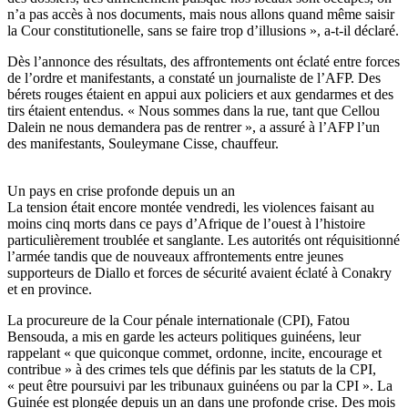
n’a pas accès à nos documents, mais nous allons quand même saisir
la Cour constitutionelle, sans se faire trop d’illusions », a-t-il déclaré.
Dès l’annonce des résultats, des affrontements ont éclaté entre forces
de l’ordre et manifestants, a constaté un journaliste de l’AFP. Des
bérets rouges étaient en appui aux policiers et aux gendarmes et des
tirs étaient entendus. « Nous sommes dans la rue, tant que Cellou
Dalein ne nous demandera pas de rentrer », a assuré à l’AFP l’un
des manifestants, Souleymane Cisse, chauffeur.
Un pays en crise profonde depuis un an
La tension était encore montée vendredi, les violences faisant au
moins cinq morts dans ce pays d’Afrique de l’ouest à l’histoire
particulièrement troublée et sanglante. Les autorités ont réquisitionné
l’armée tandis que de nouveaux affrontements entre jeunes
supporteurs de Diallo et forces de sécurité avaient éclaté à Conakry
et en province.
La procureure de la Cour pénale internationale (CPI), Fatou
Bensouda, a mis en garde les acteurs politiques guinéens, leur
rappelant « que quiconque commet, ordonne, incite, encourage et
contribue » à des crimes tels que définis par les statuts de la CPI,
« peut être poursuivi par les tribunaux guinéens ou par la CPI ». La
Guinée est plongée depuis un an dans une profonde crise. Des mois