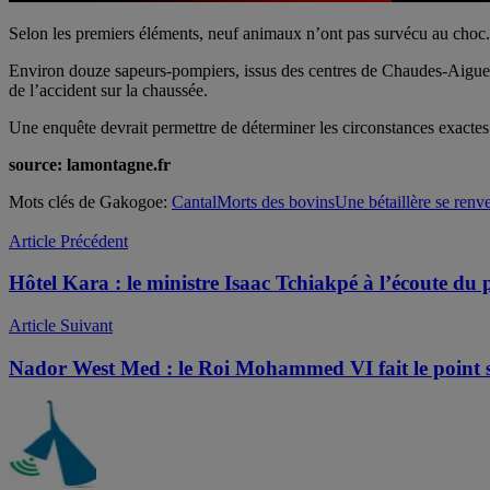
Selon les premiers éléments, neuf animaux n’ont pas survécu au choc. L
Environ douze sapeurs-pompiers, issus des centres de Chaudes-Aigues, 
de l’accident sur la chaussée.
Une enquête devrait permettre de déterminer les circonstances exacte
source: lamontagne.fr
Mots clés de Gakogoe:
Cantal
Morts des bovins
Une bétaillère se renv
Article Précédent
Hôtel Kara : le ministre Isaac Tchiakpé à l’écoute du 
Article Suivant
Nador West Med : le Roi Mohammed VI fait le point 