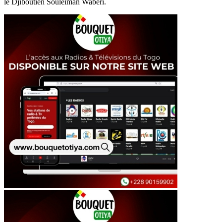
le Djiboutien Souleiman Waberi.