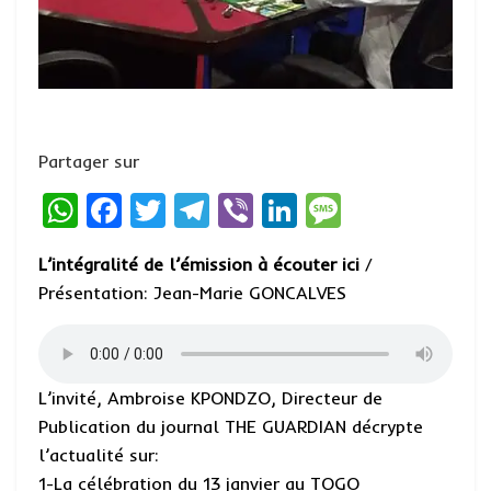
Partager sur
W
F
T
T
Vi
Li
M
h
a
w
el
b
n
es
L’intégralité de l’émission à écouter ici
/
at
ce
it
e
er
ke
s
Présentation: Jean-Marie GONCALVES
s
b
te
g
dI
a
A
o
r
r
n
g
p
o
a
e
L’invité, Ambroise KPONDZO, Directeur de
p
k
m
Publication du journal THE GUARDIAN décrypte
l’actualité sur:
1-La célébration du 13 janvier au TOGO