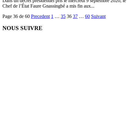
Dans un décret présidentiel pris le mercredi 9 septembre 2020, le
Chef de l’État Faure Gnassingbé a mis fin aux...
Page 36 de 60
Precedent
1
…
35
36
37
…
60
Suivant
NOUS SUIVRE