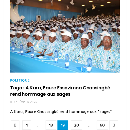
POLITIQUE
Togo : A Kara, Faure Essozimna Gnassingbé
rend hommage aux sages
27 FÉVRIER 2024
A Kara, Faure Gnassingbé rend hommage aux "sages"
1
…
18
19
20
…
60