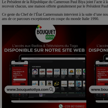
Le Président de la République du Cameroun Paul Biya joint l’acte à la p
recevoir chacun, une maison offerte gratuitement par le Président Pau
Ce geste du Chef de l’État Camerounais intervient à la suite d’une nou
ans de ce parcours exceptionnel en coupe du monde Italie 1990.