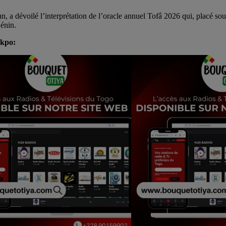
a dévoilé l’interprétation de l’oracle annuel Tofâ 2026 qui, placé sous
Bénin.
akpo: