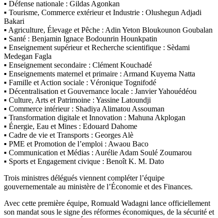
▪ Défense nationale : Gildas Agonkan
▪ Tourisme, Commerce extérieur et Industrie : Olushegun Adjadi
Bakari
▪ Agriculture, Élevage et Pêche : Adin Yeton Bloukounon Goubalan
▪ Santé : Benjamin Ignace Bodounrin Hounkpatin
▪ Enseignement supérieur et Recherche scientifique : Sèdami
Medegan Fagla
▪ Enseignement secondaire : Clément Kouchadé
▪ Enseignements maternel et primaire : Armand Kuyema Natta
▪ Famille et Action sociale : Véronique Tognifodé
▪ Décentralisation et Gouvernance locale : Janvier Yahouédéou
▪ Culture, Arts et Patrimoine : Yassine Latoundji
▪ Commerce intérieur : Shadiya Alimatou Assouman
▪ Transformation digitale et Innovation : Mahuna Akplogan
▪ Énergie, Eau et Mines : Edouard Dahome
▪ Cadre de vie et Transports : Georges Alè
▪ PME et Promotion de l’emploi : Awaou Baco
▪ Communication et Médias : Aurélie Adam Soulé Zoumarou
▪ Sports et Engagement civique : Benoît K. M. Dato
Trois ministres délégués viennent compléter l’équipe
gouvernementale au ministère de l’Économie et des Finances.
Avec cette première équipe, Romuald Wadagni lance officiellement
son mandat sous le signe des réformes économiques, de la sécurité et