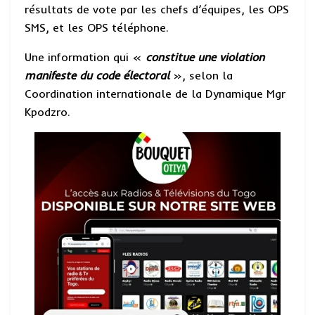
p
o
a
e
résultats de vote par les chefs d’équipes, les OPS
SMS, et les OPS téléphone.
p
k
m
Une information qui «
constitue une violation
manifeste du code électoral
», selon la
Coordination internationale de la Dynamique Mgr
Kpodzro.