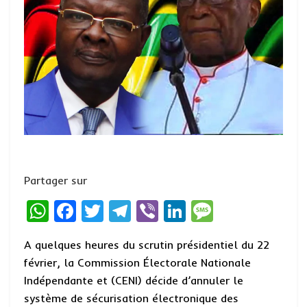
Partager sur
W
F
T
T
Vi
Li
M
h
a
w
el
b
n
es
A quelques heures du scrutin présidentiel du 22
at
ce
it
e
er
ke
s
février, la Commission Électorale Nationale
s
b
te
g
dI
a
Indépendante et (CENI) décide d’annuler le
A
o
r
r
n
g
système de sécurisation électronique des