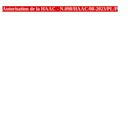
Autorisation de la HAAC - N.098/HAAC/08-2023/PL/P