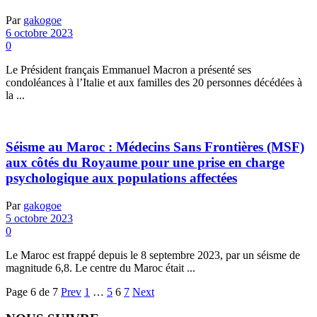
Par
gakogoe
6 octobre 2023
0
Le Président français Emmanuel Macron a présenté ses
condoléances à l’Italie et aux familles des 20 personnes décédées à
la ...
Séisme au Maroc : Médecins Sans Frontières (MSF)
aux côtés du Royaume pour une prise en charge
psychologique aux populations affectées
Par
gakogoe
5 octobre 2023
0
Le Maroc est frappé depuis le 8 septembre 2023, par un séisme de
magnitude 6,8. Le centre du Maroc était ...
Page 6 de 7
Prev
1
…
5
6
7
Next