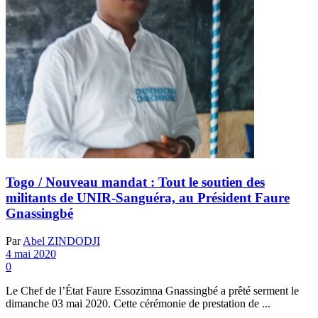
Togo / Nouveau mandat : Tout le soutien des
militants de UNIR-Sanguéra, au Président Faure
Gnassingbé
Par
Abel ZINDODJI
4 mai 2020
0
Le Chef de l’État Faure Essozimna Gnassingbé a prêté serment le
dimanche 03 mai 2020. Cette cérémonie de prestation de ...