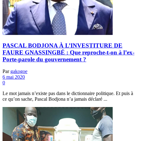
PASCAL BODJONA À L’INVESTITURE DE
FAURE GNASSINGBÉ : Que reproche-t-on à l’ex-
Porte-parole du gouvernement ?
Par
gakogoe
6 mai 2020
0
Le mot jamais n’existe pas dans le dictionnaire politique. Et puis à
ce qu’on sache, Pascal Bodjona n’a jamais déclaré ...