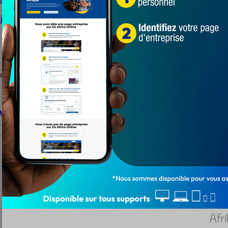
tions de Klikamé
on de Klikamé à travers un don de dispositifs ...
virons
 mardi. C'est avec désolation et amertume ...