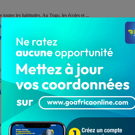
toutes les habitudes. Au Togo, les écoles et ...
bataire à 33 ans, mes parents se plaignent surtout ma m
 s’en rendent compte lorsqu’elles font la ...
isso devant le SCRIC ce matin
de la dynamique Kpodzro sont convoqués sur ce jeudi 23 ...