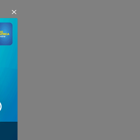
ère »