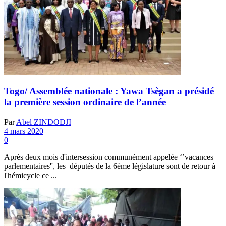
Togo/ Assemblée nationale : Yawa Tsègan a présidé
la première session ordinaire de l’année
Par
Abel ZINDODJI
4 mars 2020
0
Après deux mois d'intersession communément appelée ‘’vacances
parlementaires'', les députés de la 6ème législature sont de retour à
l'hémicycle ce ...