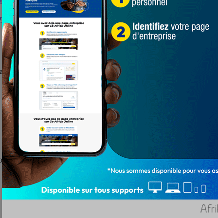
ayant pas 18 ans dans le Borgou
ation majeure pour le Préfet du Borgou, Djibril ...
on africaine de football. L'homme a rendu sa démission ce lundi ...