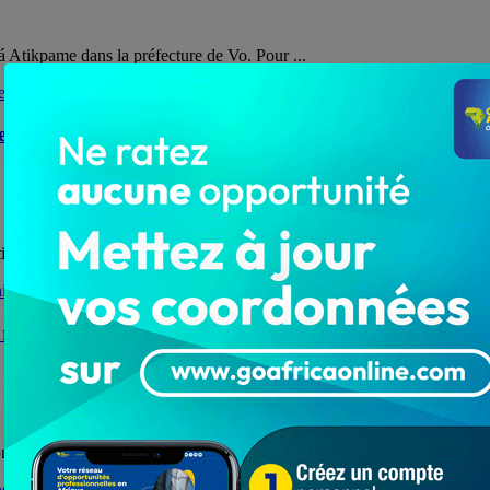
 á Atikpame dans la préfecture de Vo. Pour ...
te à la sortie des Évêques du Togo
on face à la note rendue publique le dimanche 1er mars ...
ésultats définitifs connue
our constitutionnelle, Aboudou ASSOUMA, dans un communiqué, informe .