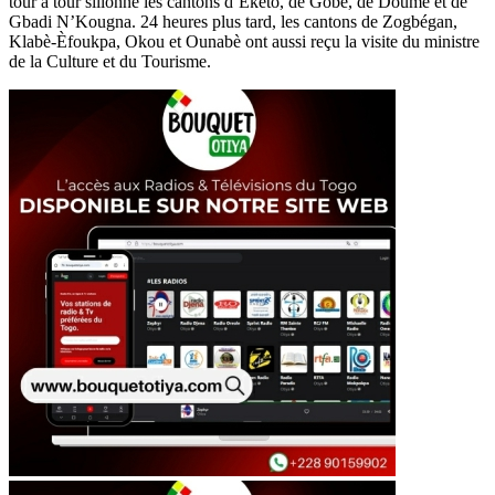
tour à tour sillonné les cantons d’Ékèto, de Gobè, de Doumé et de
Gbadi N’Kougna. 24 heures plus tard, les cantons de Zogbégan,
Klabè-Èfoukpa, Okou et Ounabè ont aussi reçu la visite du ministre
de la Culture et du Tourisme.