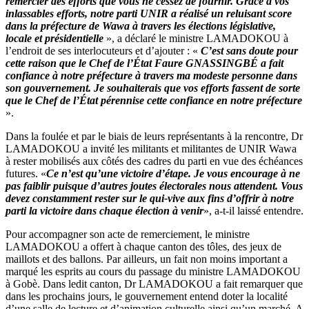
remercier des efforts que vous ne cessez de fournir. Grâce à vos
inlassables efforts, notre parti UNIR a réalisé un reluisant score
dans la préfecture de Wawa à travers les élections législative,
locale et présidentielle
», a déclaré le ministre LAMADOKOU à
l’endroit de ses interlocuteurs et d’ajouter : «
C’est sans doute pour
cette raison que le Chef de l’État Faure GNASSINGBÉ a fait
confiance à notre préfecture à travers ma modeste personne dans
son gouvernement. Je souhaiterais que vos efforts fassent de sorte
que le Chef de l’État pérennise cette confiance en notre préfecture
».
Dans la foulée et par le biais de leurs représentants à la rencontre, Dr
LAMADOKOU a invité les militants et militantes de UNIR Wawa
à rester mobilisés aux côtés des cadres du parti en vue des échéances
futures. «
Ce n’est qu’une victoire d’étape. Je vous encourage à ne
pas faiblir puisque d’autres joutes électorales nous attendent. Vous
devez constamment rester sur le qui-vive aux fins d’offrir à notre
parti la victoire dans chaque élection à venir
», a-t-il laissé entendre.
Pour accompagner son acte de remerciement, le ministre
LAMADOKOU a offert à chaque canton des tôles, des jeux de
maillots et des ballons. Par ailleurs, un fait non moins important a
marqué les esprits au cours du passage du ministre LAMADOKOU
à Gobè. Dans ledit canton, Dr LAMADOKOU a fait remarquer que
dans les prochains jours, le gouvernement entend doter la localité
d’une salle de lecture et d’animation culturelle ainsi qu’un marché. A