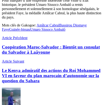
Pour marquer d’une empreinte indélébile cette visite d’Etat
historique, le président Umaro Sissoco Ambaló a remis
personnellement et solennellement à son homologue sénégalais, le
président Faye, la médaille Amìlcar Cabral, la plus haute distinction
du pays.
Mots clés de Gakogoe:
Amìlcar Cabral
Bassirou Diomaye
Faye
Guinée-bissau
Umaro Sissoco Ambaló
Article Précédent
Coopération Maroc-Salvador : Bientôt un consulat
du Salvador à Laâyoune
Article Suivant
Le Kenya admiratif des actions du Roi Mohammed
VI en faveur du plan marocain d’autonomie sur la
question du Sahara