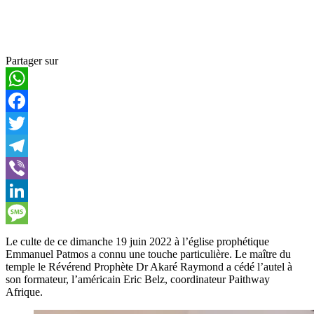
Partager sur
WhatsApp
Facebook
Twitter
Telegram
Viber
LinkedIn
Message
Le culte de ce dimanche 19 juin 2022 à l’église prophétique
Emmanuel Patmos a connu une touche particulière. Le maître du
temple le Révérend Prophète Dr Akaré Raymond a cédé l’autel à
son formateur, l’américain Eric Belz, coordinateur Paithway
Afrique.