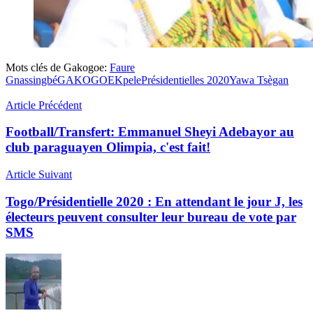
Mots clés de Gakogoe:
Faure
Gnassingbé
GAKOGOE
Kpele
Présidentielles 2020
Yawa Tsègan
Article Précédent
Football/Transfert: Emmanuel Sheyi Adebayor au
club paraguayen Olimpia, c'est fait!
Article Suivant
Togo/Présidentielle 2020 : En attendant le jour J, les
électeurs peuvent consulter leur bureau de vote par
SMS