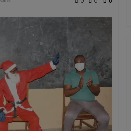
0
0
0
CIETE