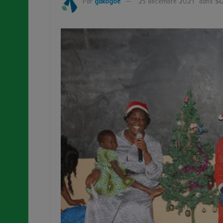
Par
gakogoe
25 décembre 2021
dans
SO