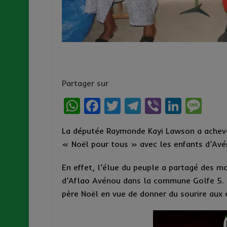
Partager sur
W
F
T
T
Vi
Li
M
h
a
w
el
b
n
es
La députée Raymonde Kayi Lawson a achevé
at
ce
it
e
er
ke
s
« Noël pour tous » avec les enfants d’Av
s
b
te
g
dI
a
A
o
r
r
n
g
En effet, l’élue du peuple a partagé des 
d’Aflao Avénou dans la commune Golfe 5. Il
p
o
a
e
père Noël en vue de donner du sourire aux 
p
k
m