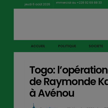
cter notre service commercial au +228 92 69 88 33
jeudi 6 août 2026
ACCUEIL
POLITIQUE
SOCIETE
Togo: l’opération
de Raymonde Kay
à Avénou