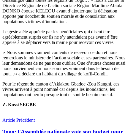
Gnassingbé dans toutes les régions du Togo… ›› nous a confié la
Directrice Régionale de l’action sociale Région Maritime Abiola
DONKO épouse KELEOU avant d’ajouter que la délégation
apporte par ricochet du soutien morale et de consolation aux
populations victimes d’inondation.
Le geste a été apprécié par les bénéficiaires qui disent être
agréablement surpris car ils ne s’y attendaient pas avant d’être
appelés à se déplacer vers la mairie pour recevoir ces vivres.
‹‹ Nous sommes vraiment contents de recevoir ce don et nous
remercions le ministère de l’action sociale et ses partenaires. Nous
leur demandons de ne pas nous oublier. Que d’autres choses aussi
nous parviennent car nous sommes vraiment dans le besoin de
tout…›› a déclaré un habitant du village de koffi-Condji.
Pour le régent du canton d’Aklakou Gbadoe -Zou Kangni, ces
vivres arrivent à point nommé car depuis les inondations, les
populations ont perdu presque tout et sont le besoin crucial.
Z. Kossi SEGBE
Article Précédent
Togo: l'Assemblée nationale vote son budget pour