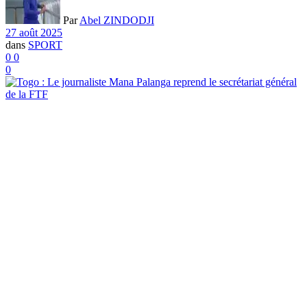
Par
Abel ZINDODJI
27 août 2025
dans
SPORT
0
0
0