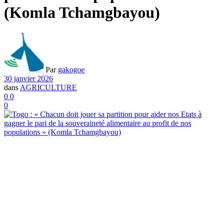
(Komla Tchamgbayou)
Par
gakogoe
30 janvier 2026
dans
AGRICULTURE
0
0
0