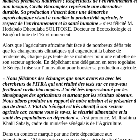
matières premières naturelles ; Respectueux de l’environnement et
non toxique, Cavita Biocomplex représente une alternative
durable. Sa production s’inscrit dans une démarche
agroécologique visant à concilier la productivité agricole, le
respect de l’environnement et la santé humaine »
s’est félicité M.
Hodabalo Dheoulaba SOLITOKE, Docteur en Ecotoxicologie et
Biogéochimie de l’Environnement.
Alors que l’agriculture africaine fait face à de nombreux défis tels
que les changements climatiques qui engendrent la baisse de
rendements, chaque pays tente de se mobiliser pour une embellie de
son secteur agricole. En dépêchant une délégation en terre togolaise,
le Sénégal mise sur l’innovation pour booster sa production agricole.
«
Nous félicitons des échanges que nous avons eu avec les
chercheurs de l’ITRA qui ont réalisé des tests sur ce nouveau
fertilisant cavita biocomplex. J’ai été très impressionné par les
témoignages des agriculteurs et surtout par les résultats obtenus.
Nous allons produire un rapport de notre mission et le présenter à
qui de droit. L’Etat du Sénégal est très attentif à son secteur
agricole car, comme vous le savez, la sécurité alimentaire et la
santé des populations en dépendent »
, s’est prononcé, M. Ibrahima
Khalil Sabaly, cadre du ministère sénégalais de l’Agriculture.
Dans un contexte marqué par une forte dépendance aux
importations, l’Afrique mise sur son secteur agricole afin d’assurer