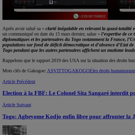
Après avoir salué sa «
clarté inégalable en relevant la quasi-totalité
un communiqué en date du 15 mars dernier, salue «
l’expertise de ce 
diplomatiques et les partenaires du Togo notamment la France, l’Uni
populations sur fond de déficit démocratique et d’absence d’Etat de 
Togo pendant que les autres partenaires affichent un mutisme inadm
Rappelons que le rapport 2019 des USA sur la situation des droits hu
Mots clés de Gakogoe:
ASVITTO
GAKOGOE
les droits humains
rapp
Article Précédent
Election à la FBF: Le Colonel Sita Sangaré interdit 
Article Suivant
Togo: Agbeyome Kodjo enfin libre pour affronter la J