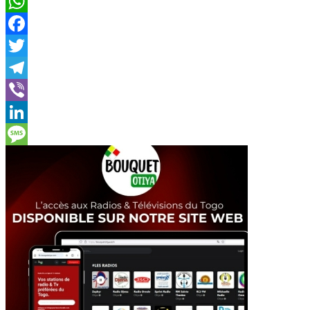
WhatsApp
Facebook
Twitter
Telegram
Viber
LinkedIn
Message