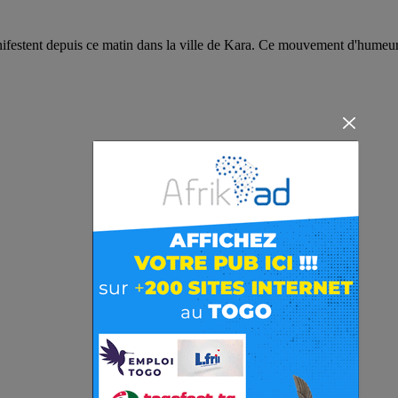
estent depuis ce matin dans la ville de Kara. Ce mouvement d'humeur 