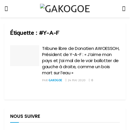
Étiquette :
#Y-A-F
Tribune libre de Donatien AWOESSOH,
Président de Y-A-F : « J’aime mon
pays et j’ai mal de le voir ballotter de
gauche à droite, comme un bois
mort sur l’eau »
PAR
GAKOGOE
24 MAI 2020
0
NOUS SUIVRE