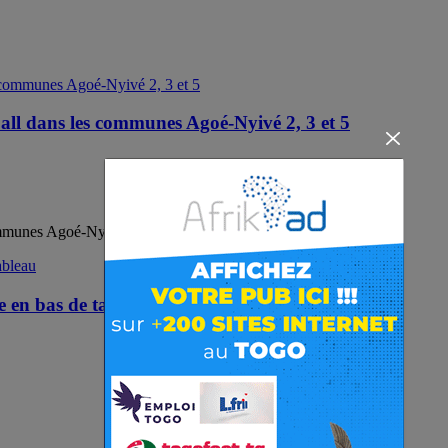
all dans les communes Agoé-Nyivé 2, 3 et 5
mmunes Agoé-Nyivé 2, 3 et 5
 en bas de tableau