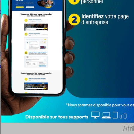
e Japan Motors, dévoilée
dévoilée
e vitesse sur les routes