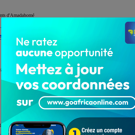
nfants d'Amadahomé
 d’Atchan-kopé, grâce à Fodoh Laba
grâce à Fodoh Laba
ûter la joie des grandes fêtes notamment la paques. L’association ...