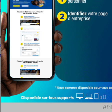
’Les Amis du Village » pour la promotion du respect 
é sont réceptionnés ce vendredi 24 avril ...
ecours des nécessiteux de Kohé et Dévégo
ourire aux nécessiteux de Kohè dans la Commune Agoè-nyiévé 5 ...