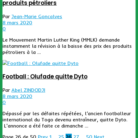
produits pétroliers
Par
Jean-Marie Goncalves
8 mars 2020
0
Le Mouvement Martin Luther King (MMLK) demande
instamment la révision à la baisse des prix des produits
pétroliers à la ...
Football : Olufade quitte Dyto
Par
Abel ZINDODJI
8 mars 2020
0
Dépassé par les défaites répétées, l’ancien footballeur
international du Togo devenu entraîneur, quitte Dyto.
L'annonce a été faite ce dimanche ...
Page 26 de 50
Prev
1
…
25
26
27
…
50
Next