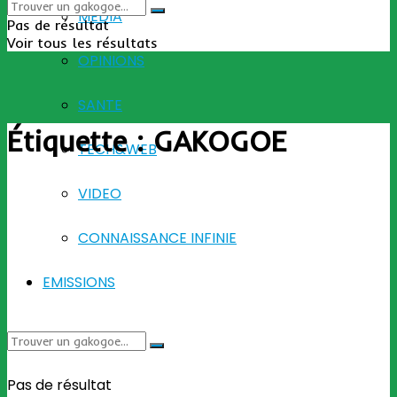
MEDIA
Pas de résultat
Voir tous les résultats
OPINIONS
SANTE
Étiquette :
GAKOGOE
TECH&WEB
VIDEO
CONNAISSANCE INFINIE
EMISSIONS
Pas de résultat