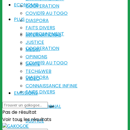
ECONOMIE
COOPERATION
COVID19 AU TOGO
PLUS
DIASPORA
FAITS DIVERS
ENVIRONNEMENT
INTERNATIONAL
JUSTICE
COOPERATION
MEDIA
OPINIONS
COVID19 AU TOGO
SANTE
TECH&WEB
DIASPORA
VIDEO
CONNAISSANCE INFINIE
FAITS DIVERS
EMISSIONS
INTERNATIONAL
Pas de résultat
Voir tous les résultats
JUSTICE