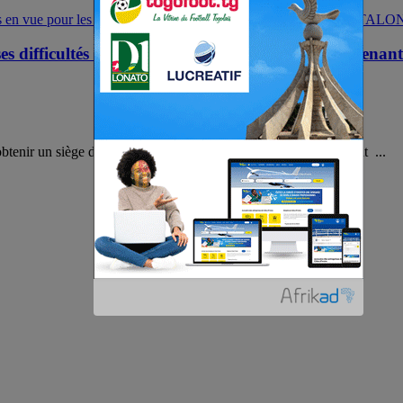
 difficultés en vue pour les partis politiques soutena
obtenir un siège de conseiller communal. Un gros ennui menaçant ...