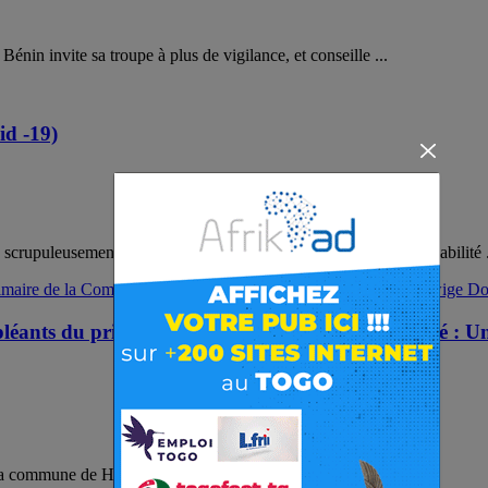
énin invite sa troupe à plus de vigilance, et conseille ...
id -19)
crupuleusement les autorités béninoises à prendre leur responsabilité .
 suppléants du primaire de la Commune de Houéyogb
a commune de Houéyogbé, ont participé à la séance ...