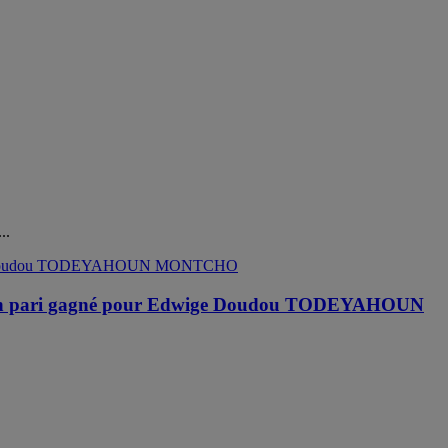
..
é : Un pari gagné pour Edwige Doudou TODEYAHOUN