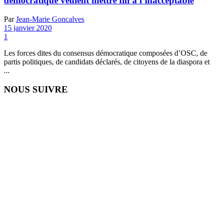
démocratique veulent mettre fin à l’inacceptable
Par
Jean-Marie Goncalves
15 janvier 2020
1
Les forces dites du consensus démocratique composées d’OSC, de
partis politiques, de candidats déclarés, de citoyens de la diaspora et
...
NOUS SUIVRE