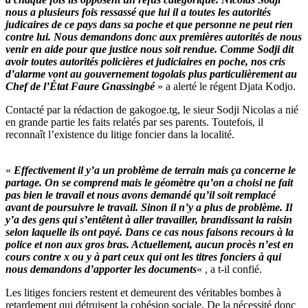
nous a plusieurs fois ressassé que lui il a toutes les autorités
judicaires de ce pays dans sa poche et que personne ne peut rien
contre lui. Nous demandons donc aux premières autorités de nous
venir en aide pour que justice nous soit rendue. Comme Sodji dit
avoir toutes autorités policières et judiciaires en poche, nos cris
d’alarme vont au gouvernement togolais plus particulièrement au
Chef de l’État Faure Gnassingbé
» a alerté le régent Djata Kodjo.
Contacté par la rédaction de gakogoe.tg, le sieur Sodji Nicolas a nié
en grande partie les faits relatés par ses parents. Toutefois, il
reconnaît l’existence du litige foncier dans la localité.
«
Effectivement il y’a un problème de terrain mais ça concerne le
partage. On se comprend mais le géomètre qu’on a choisi ne fait
pas bien le travail et nous avons demandé qu’il soit remplacé
avant de poursuivre le travail. Sinon il n’y a plus de problème. Il
y’a des gens qui s’entêtent à aller travailler, brandissant la raisin
selon laquelle ils ont payé. Dans ce cas nous faisons recours à la
police et non aux gros bras. Actuellement, aucun procès n’est en
cours contre x ou y à part ceux qui ont les titres fonciers à qui
nous demandons d’apporter les documents
« , a t-il confié.
Les litiges fonciers restent et demeurent des véritables bombes à
retardement qui détruisent la cohésion sociale. De la nécessité donc