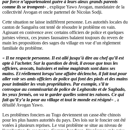
par force n’appartenaient guère à leurs aïeux grands parents
comme ils se trompent
« , explique Yawo Avogan, mandataire de la
collectivité Avogan et oncle parternel de Nicolas Sodji.
Cette situation ne laisse indifférent personne. Les autorités locales du
canton de Sanguéra ont tenté de résoudre le problème en vain.
Agissant en conivence avec certains officiers de police et quelques
juristes véreux, ces jeunes faussaires balaient toujours du revers de
main les propositions des sages du village en vue d’un règlement
familiale du problème.
«
Il ne respecte personne. Il est allé jusqu’à dire au chef qu’il est
apte à l’acheter. Sur la question de droit, il avoue que tous les
officiers, avocats, huissiers et même magistrats sont dans ses
mains. Et réellement lorsqu’une affaire déclenche, il fait tout pour
aller voir ses amis officiers de police qui font des pieds et des mains
pour intimider les vrais propriétaires. Par exemple, s’il te
convoque au commissariat de police de Legbassito et de Sagbado,
les yeux fermés, on va te garder quelles soient tes raisons. Ce qui
fait qu’il y’a la peur au village et tout le monde est résigné
« , a
détaillé Avogan Yawo.
Les problèmes fonciers au Togo deviennent un casse-tête chinois
pour les plus hautes autorités du pays. Des lois sur le foncier ont été
votées à plusieurs reprises. Le vrai problème se situe au niveau de