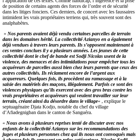
l’application de ces textes. Comme handicap, l’ingérence et la prise
de position de certains agents des forces de l’ordre et de sécurité
dans les litiges fonciers. Ces derniers, de concert avec les faussaires
intimident les vrais propriétaires terriens qui, très souvent sont des
analphabètes.
»
Nos parents avaient déjà vendu certaines parcelles de terrain
dans les domaines hérité. La collectivité Azianyo en a également
déjà vendues à travers leurs parents. Ils s’opposent maintenant à
ces ventes conclues il y a plusieurs années. Les jeunes de cette
collectivité dont le chef de bande est Sodji Nicolas usent de la
violence, des menaces et des intimidations pour empêcher tous les
acquéreurs de parcelles aussi bien chez leurs parents que ceux des
autres collectivités. Ils réclament encore de l’argent aux
acquereurs. Quelques fois, ils procèdent au ramassage et à la
saisie des matériels des maçons, illégalement. Parfois ce sont des
violences physiques qu’ils exercent avec des gros bras contre les
vrais propriétaires et acquéreurs qui veulent travailler sur leur
terrain, créant ainsi du désordre dans le village
« , explique le
septuagénaire Djata Kodjo, notable du chef du village
d’Afiadegnigban dans le canton de Sanguéra.
«
Nous avons à plusieurs reprises tenté de discuter avec nos
enfants de la collectivité Azianyo sur les recommandations des
juges et plusieurs personnes chez qui ils nous ont convoqués mais
à chaque fois ils opposent un refus catégorique. Nicolas Sodji