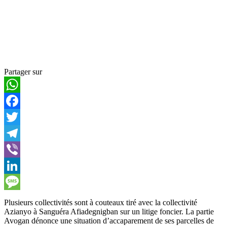
Partager sur
WhatsApp
Facebook
Twitter
Telegram
Viber
LinkedIn
Message
Plusieurs collectivités sont à couteaux tiré avec la collectivité
Azianyo à Sanguéra Afiadegnigban sur un litige foncier. La partie
Avogan dénonce une situation d’accaparement de ses parcelles de