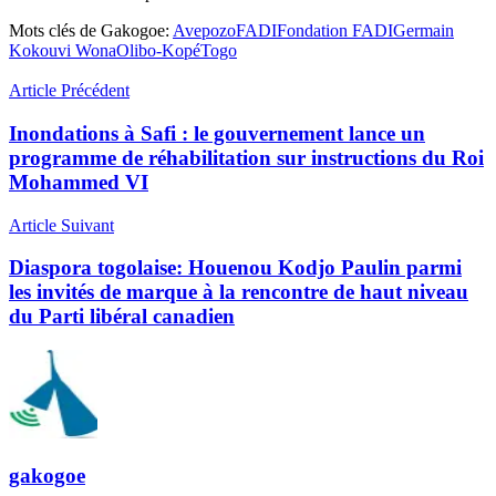
Mots clés de Gakogoe:
Avepozo
FADI
Fondation FADI
Germain
Kokouvi Wona
Olibo-Kopé
Togo
Article Précédent
Inondations à Safi : le gouvernement lance un
programme de réhabilitation sur instructions du Roi
Mohammed VI
Article Suivant
Diaspora togolaise: Houenou Kodjo Paulin parmi
les invités de marque à la rencontre de haut niveau
du Parti libéral canadien
gakogoe