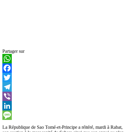
Partager sur
WhatsApp
Facebook
Twitter
Telegram
Viber
LinkedIn
Message
La République de Sao Tomé-et-Principe a réitéré, mardi à Rabat,