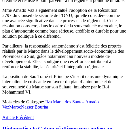
crédible et réaliste » pour parvenir à un règlement politique durable.
Mme Amado Vaz a également salué l’adoption de la Résolution
2797 du Conseil de sécurité de l’ONU, qu’elle considère comme
une avancée significative dans le processus de règlement. Cette
résolution consacre, dans le cadre de la souveraineté marocaine, le
plan d’autonomie comme base sérieuse, crédible et durable pour une
solution politique à ce différend.
Par ailleurs, la responsable santoméenne s’est félicitée des progrès
réalisés par le Maroc dans le développement socio-économique des
Provinces du Sud, grâce notamment au nouveau modèle de
développement. Elle a souligné que ces efforts contribuent à
renforcer la stabilité, la sécurité et l’intégration régionale.
La position de Sao Tomé-et-Principe s’inscrit dans une dynamique
internationale croissante en faveur du plan d’autonomie et de la
souveraineté du Maroc sur son Sahara, impulsée par le Roi
Mohammed VI.
Mots clés de Gakogoe:
Ilza Maria dos Santos Amado
Vaz
Maroc
Nasser Bourita
Article Précédent
Diplomatie : le Gabon réaffirme son soutien au