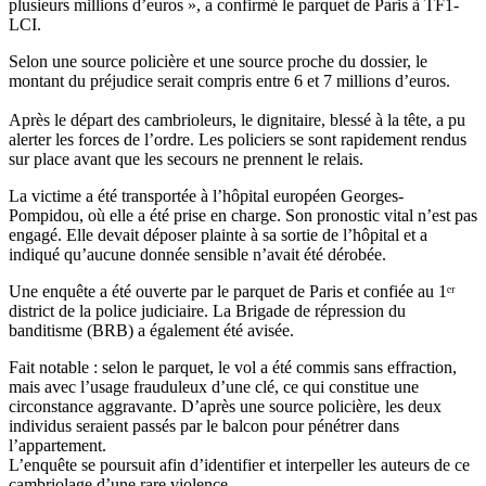
plusieurs millions d’euros », a confirmé le parquet de Paris à TF1-
LCI.
Selon une source policière et une source proche du dossier, le
montant du préjudice serait compris entre 6 et 7 millions d’euros.
Après le départ des cambrioleurs, le dignitaire, blessé à la tête, a pu
alerter les forces de l’ordre. Les policiers se sont rapidement rendus
sur place avant que les secours ne prennent le relais.
La victime a été transportée à l’hôpital européen Georges-
Pompidou, où elle a été prise en charge. Son pronostic vital n’est pas
engagé. Elle devait déposer plainte à sa sortie de l’hôpital et a
indiqué qu’aucune donnée sensible n’avait été dérobée.
Une enquête a été ouverte par le parquet de Paris et confiée au 1ᵉʳ
district de la police judiciaire. La Brigade de répression du
banditisme (BRB) a également été avisée.
Fait notable : selon le parquet, le vol a été commis sans effraction,
mais avec l’usage frauduleux d’une clé, ce qui constitue une
circonstance aggravante. D’après une source policière, les deux
individus seraient passés par le balcon pour pénétrer dans
l’appartement.
L’enquête se poursuit afin d’identifier et interpeller les auteurs de ce
cambriolage d’une rare violence.