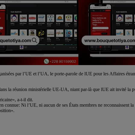
anisées par l’UE et l’UA, le porte-parole de lUE pour les Affaires étr
é dans la réunion ministérielle UE-UA, niant par-là que lUE ait invité la 
aine», a-t-il dit.
ien connue: Ni l’UE, ni aucun de ses États membres ne reconnaissent la ra
sition».