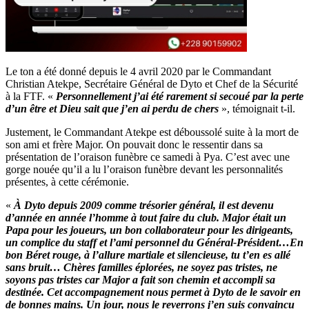
Le ton a été donné depuis le 4 avril 2020 par le Commandant
Christian Atekpe, Secrétaire Général de Dyto et Chef de la Sécurité
à la FTF. «
Personnellement j’ai été rarement si secoué par la perte
d’un être et Dieu sait que j’en ai perdu de chers
», témoignait t-il.
Justement, le Commandant Atekpe est déboussolé suite à la mort de
son ami et frère Major. On pouvait donc le ressentir dans sa
présentation de l’oraison funèbre ce samedi à Pya. C’est avec une
gorge nouée qu’il a lu l’oraison funèbre devant les personnalités
présentes, à cette cérémonie.
«
À Dyto depuis 2009 comme trésorier général, il est devenu
d’année en année l’homme à tout faire du club. Major était un
Papa pour les joueurs, un bon collaborateur pour les dirigeants,
un complice du staff et l’ami personnel du Général-Président…En
bon Béret rouge, à l’allure martiale et silencieuse, tu t’en es allé
sans bruit… Chères familles éplorées, ne soyez pas tristes, ne
soyons pas tristes car Major a fait son chemin et accompli sa
destinée. Cet accompagnement nous permet à Dyto de le savoir en
de bonnes mains. Un jour, nous le reverrons j’en suis convaincu