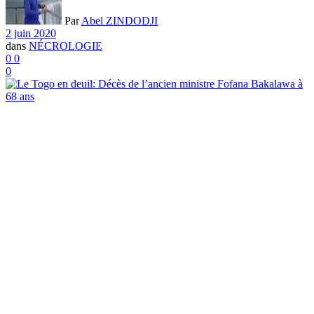
Par
Abel ZINDODJI
2 juin 2020
dans
NÉCROLOGIE
0
0
0