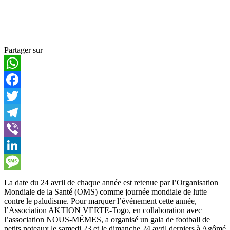
Partager sur
WhatsApp
Facebook
Twitter
Telegram
Viber
LinkedIn
Message
La date du 24 avril de chaque année est retenue par l’Organisation
Mondiale de la Santé (OMS) comme journée mondiale de lutte
contre le paludisme. Pour marquer l’événement cette année,
l’Association AKTION VERTE-Togo, en collaboration avec
l’association NOUS-MÊMES, a organisé un gala de football de
petits poteaux le samedi 23 et le dimanche 24 avril derniers à Agômé