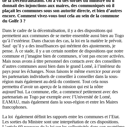
de la Décentralisation. On a vu des sorties du ministre où il
donnait des injonctions aux maires, des communiqués où il
plaçait les communes sous son autorité directe, et bien d’autres
encore. Comment vivez-vous tout cela au sein de la commune
du Golfe 3 ?
Dans le cadre de la décentralisation, il y a des dispositions qui
permettent aux communes de se mettre ensemble aussi bien au Togo
qu’à l’extérieur. Dans chacun des cas, la loi en la matière le prévoit.
Sauf qu’il y a des insuffisances qui méritent des ajustements, je
pense. À ce stade, il y a un certain nombre de dispositions que notre
commune et j’imagine bien de communes, n’ont pas encore activées.
Mais nous avons à titre personnel des contacts avec des conseillers
d’autres communes aussi bien dans le grand Lomé, à l’intérieur du
pays pour les échanges. Nous faisons le même exercice pour avoir
les partenariats individuels de conseiller à conseiller dans la sous-
région mais également au-delà du continent. Tout cela nous
permettra d’avoir un aperçu de la mission qui est la nôtre
aujourd’hui. La commune, elle, a commencé petitement avec des
partenariats au Togo par exemple avec l’Université de Lomé,
EAMAU, mais également dans la sous-région et entre les Maires
francophones.
La loi également définit les rapports entre les communes et l’Etat.
Les sorties du Ministre sont une interprétation de ces dispositions.
L’article 69 nouveau de la loi sur les collectivités dans son quatrième