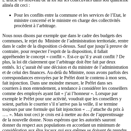
alinéa dit ceci :
Pour les conflits entre la commune et les services de l’Etat, le
ministre concerné et le ministre en charge des collectivités
procèdent à l’arbitrage.
Nous nous disons par exemple que dans le cadre des budgets des
communes, le rejet du Ministre de l’administration territoriale, rentre
dans le cadre de la disposition ci-dessus. Sauf que jusqu’à preuve de
contraire, pour respecter l’esprit de la disposition, il fallait
appréhender le concept « conflit ». Est-ce qu’il y avait conflit ? De
plus, la loi dit clairement que l’arbitrage doit être fait par deux
entités. Ici ç’aurait été une décision et du ministre de l’administration
et de celui des finances. Au-delà du Ministre, nous avons parfois des
correspondances envoyées par le Préfet dont le contenu à mon sens,
fait injonction. Dans une moindre mesure, le Préfet dans ses
courriers à mon entendement, a tendance à considérer les conseillers
comme des employés ayant fait « j’ai l’honneur ». Lorsque par
exemple le Préfet pour une activité, voudrait que les conseillers y
soient, parfois le courrier s’il n’arrive pas la veille, il se termine
toujours par une formule qui fait injonction « …j’attache du prix à
…. ». Mais tout ceci je crois est à mettre au dos de l’apprentissage
de la nouvelle donne. Nous espérons que les autorités sauront
donner du respect aux populations en accordant un minimum de
considération aux élus locaux qui eux-mêmes se doivent de prendre