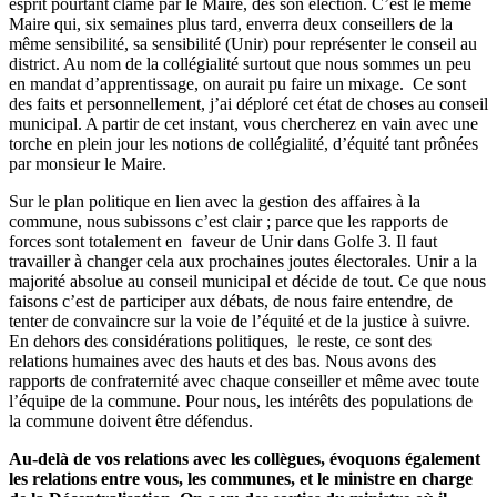
esprit pourtant clamé par le Maire, dès son élection. C’est le même
Maire qui, six semaines plus tard, enverra deux conseillers de la
même sensibilité, sa sensibilité (Unir) pour représenter le conseil au
district. Au nom de la collégialité surtout que nous sommes un peu
en mandat d’apprentissage, on aurait pu faire un mixage. Ce sont
des faits et personnellement, j’ai déploré cet état de choses au conseil
municipal. A partir de cet instant, vous chercherez en vain avec une
torche en plein jour les notions de collégialité, d’équité tant prônées
par monsieur le Maire.
Sur le plan politique en lien avec la gestion des affaires à la
commune, nous subissons c’est clair ; parce que les rapports de
forces sont totalement en faveur de Unir dans Golfe 3. Il faut
travailler à changer cela aux prochaines joutes électorales. Unir a la
majorité absolue au conseil municipal et décide de tout. Ce que nous
faisons c’est de participer aux débats, de nous faire entendre, de
tenter de convaincre sur la voie de l’équité et de la justice à suivre.
En dehors des considérations politiques, le reste, ce sont des
relations humaines avec des hauts et des bas. Nous avons des
rapports de confraternité avec chaque conseiller et même avec toute
l’équipe de la commune. Pour nous, les intérêts des populations de
la commune doivent être défendus.
Au-delà de vos relations avec les collègues, évoquons également
les relations entre vous, les communes, et le ministre en charge