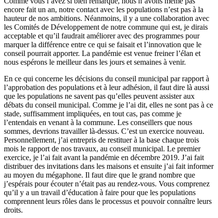
Comme vous l’avez si bien remarqué, nous n’avons même pas
encore fait un an, notre contact avec les populations n’est pas à la
hauteur de nos ambitions. Néanmoins, il y a une collaboration avec
les Comités de Développement de notre commune qui est, je dirais
acceptable et qu’il faudrait améliorer avec des programmes pour
marquer la différence entre ce qui se faisait et l’innovation que le
conseil pourrait apporter. La pandémie est venue freiner l’élan et
nous espérons le meilleur dans les jours et semaines à venir.
En ce qui concerne les décisions du conseil municipal par rapport à
l’approbation des populations et à leur adhésion, il faut dire là aussi
que les populations ne savent pas qu’elles peuvent assister aux
débats du conseil municipal. Comme je l’ai dit, elles ne sont pas à ce
stade, suffisamment impliquées, en tout cas, pas comme je
l’entendais en venant à la commune. Les conseillers que nous
sommes, devrions travailler là-dessus. C’est un exercice nouveau.
Personnellement, j’ai entrepris de restituer à la base chaque trois
mois le rapport de nos travaux, au conseil municipal. Le premier
exercice, je l’ai fait avant la pandémie en décembre 2019. J’ai fait
distribuer des invitations dans les maisons et ensuite j’ai fait informer
au moyen du mégaphone. Il faut dire que le grand nombre que
j’espérais pour écouter n’était pas au rendez-vous. Vous comprenez
qu’il y a un travail d’éducation à faire pour que les populations
comprennent leurs rôles dans le processus et pouvoir connaître leurs
droits.