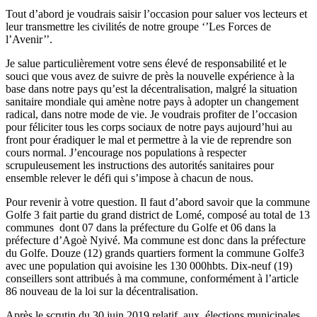
Tout d’abord je voudrais saisir l’occasion pour saluer vos lecteurs et
leur transmettre les civilités de notre groupe ‘’Les Forces de
l’Avenir’’.
Je salue particulièrement votre sens élevé de responsabilité et le
souci que vous avez de suivre de près la nouvelle expérience à la
base dans notre pays qu’est la décentralisation, malgré la situation
sanitaire mondiale qui amène notre pays à adopter un changement
radical, dans notre mode de vie. Je voudrais profiter de l’occasion
pour féliciter tous les corps sociaux de notre pays aujourd’hui au
front pour éradiquer le mal et permettre à la vie de reprendre son
cours normal. J’encourage nos populations à respecter
scrupuleusement les instructions des autorités sanitaires pour
ensemble relever le défi qui s’impose à chacun de nous.
Pour revenir à votre question. Il faut d’abord savoir que la commune
Golfe 3 fait partie du grand district de Lomé, composé au total de 13
communes dont 07 dans la préfecture du Golfe et 06 dans la
préfecture d’Agoè Nyivé. Ma commune est donc dans la préfecture
du Golfe. Douze (12) grands quartiers forment la commune Golfe3
avec une population qui avoisine les 130 000hbts. Dix-neuf (19)
conseillers sont attribués à ma commune, conformément à l’article
86 nouveau de la loi sur la décentralisation.
Après le scrutin du 30 juin 2019 relatif aux élections municipales,