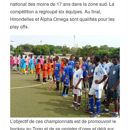
k
r
r
r
k
s
national des moins de 17 ans dans la zone sud. La
a
e
s
compétition a regroupé six équipes. Au final,
Hirondelles et Alpha Omega sont qualifiés pour les
m
d
a
play offs.
I
g
n
e
L’objectif de ces championnats est de promouvoir le
hockey au Togo et de se projeter d’ores et déjà sur