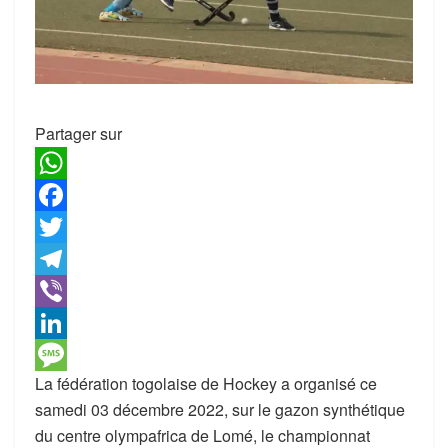
Partager sur
W
h
F
a
a
T
t
c
w
T
s
e
i
e
V
A
b
t
l
i
L
La fédération togolaise de Hockey a organisé ce
p
o
t
e
b
i
M
samedi 03 décembre 2022, sur le gazon synthétique
p
o
e
g
e
n
e
du centre olympafrica de Lomé, le championnat