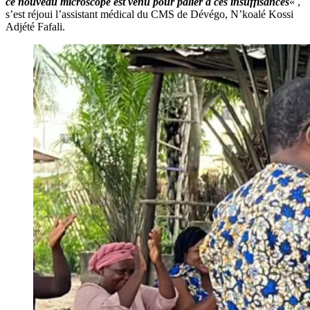
ce nouveau microscope est venu pour palier à ces insuffisances
« ,
s’est réjoui l’assistant médical du CMS de Dévégo, N’koalé Kossi
Adjété Fafali.