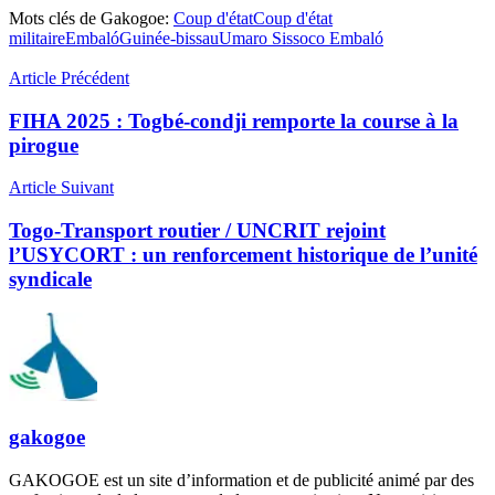
Mots clés de Gakogoe:
Coup d'état
Coup d'état
militaire
Embaló
Guinée-bissau
Umaro Sissoco Embaló
Article Précédent
FIHA 2025 : Togbé-condji remporte la course à la
pirogue
Article Suivant
Togo-Transport routier / UNCRIT rejoint
l’USYCORT : un renforcement historique de l’unité
syndicale
gakogoe
GAKOGOE est un site d’information et de publicité animé par des