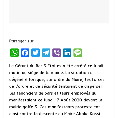
Partager sur
W
F
T
T
Vi
Li
M
h
a
w
el
b
n
es
Le Gérant du Bar 5 Étoiles a été arrêté ce lundi
at
ce
it
e
er
ke
s
matin au siège de la mairie. La situation a
s
b
te
g
dI
a
dégénéré lorsque, sur ordre du Maire, les forces
A
o
r
r
n
g
de l’ordre et de sécurité tentaient de disperser
p
o
a
e
les tenanciers de bars et leurs employés qui
manifestaient ce lundi 17 Août 2020 devant la
p
k
m
mairie golfe 5. Ces manifestants protestaient
ainsi contre la descente du Maire Aboka Kossi