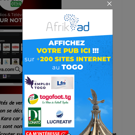
ités de venir à Kara. Mais la pandémie covid-19
ion se décante un peu, nous avons pris les
e Kara car nombreux sont ceux qui font l’effort de
Ils sont nombreux nos papas et mamans, nos frères
outer sur les réseaux sociaux et les radios en ligne