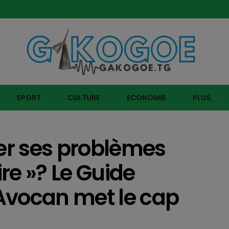
SPORT
CULTURE
ECONOMIE
PLUS
r ses problèmes
re »? Le Guide
t Avocan met le cap