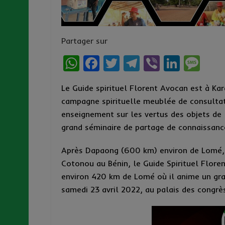
Partager sur
W
F
T
T
Vi
Li
M
h
a
w
el
b
n
es
Le Guide spirituel Florent Avocan est à Kar
at
ce
it
e
er
ke
s
campagne spirituelle meublée de consulta
s
b
te
g
dI
a
enseignement sur les vertus des objets de 
A
o
r
r
n
g
grand séminaire de partage de connaissanc
p
o
a
e
Après Dapaong (600 km) environ de Lomé, Ab
p
k
m
Cotonou au Bénin, le Guide Spirituel Floren
environ 420 km de Lomé où il anime un gra
samedi 23 avril 2022, au palais des congrès