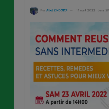
Par
Abel ZINDODJI
11 avril 2022
dans
SP