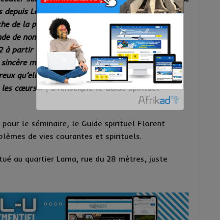
es depuis Lomé, Cotonou où encore Abidjan.
che de la population de Kara. Nous allons passer
ande de nombreuses personnes, nous allons animer
2 à partir de 14h00 dans la grande salle du palais
n sincère merci aux autorités compétentes de la
ureux qu’elles nous accordent depuis nos premiers
s les cœurs
« , a renseigné le Guide Spirituel
 pour le séminaire, le Guide spirituel Florent
blèmes de vies courantes et spirituels.
tué au quartier Lama, rue du 28 mètres, juste