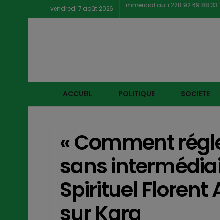
Contacter notre service commercial au +228 92 69 88 33
vendredi 7 août 2026
ACCUEIL
POLITIQUE
SOCIETE
« Comment régle
sans intermédiai
Spirituel Floren
sur Kara