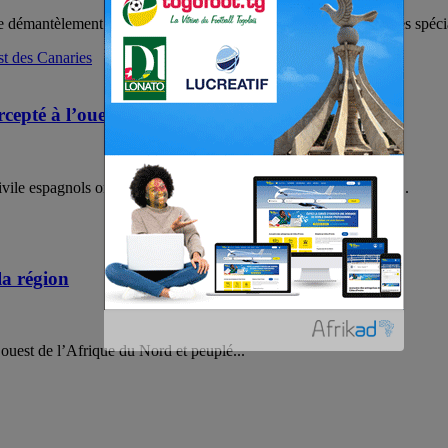
 démantèlement de deux organisations criminelles internationales spécial
rcepté à l’ouest des Canaries
vile espagnols ont intercepté mercredi, avec la collaboration du...
la région
e ouest de l’Afrique du Nord et peuplé...