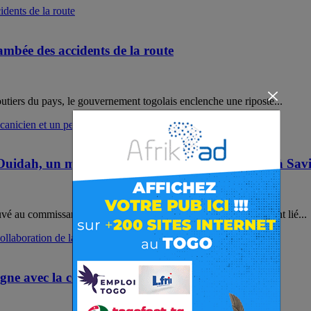
ambée des accidents de la route
outiers du pays, le gouvernement togolais enclenche une riposte...
Ouidah, un mécanicien et un peintre auto arrêtés à Sav
au commissariat de l’arrondissement de Savi serait étroitement lié...
agne avec la collaboration de la DGSN