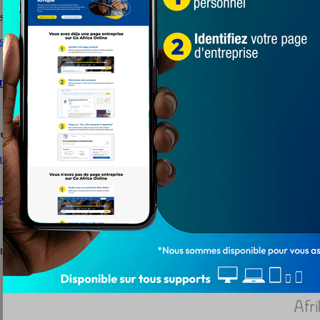
'est déroulée les 8 et 9 novembre 2023 à...
ion adéquate des moustiquaires imprégnées
ées aux ménages du Grand Lomé, la Direction Préfectorale de la...
e des zémidjans
a Santé en Afrique (ONG VISA) s'engage pour l'effectivité d'une assur