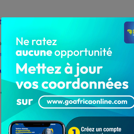
L’ONG VISA
te contre le diabète. Un projecteur est...
us au cœur des préoccupations dans Doufelgou
nscientisation sur le fléau du cancer du sein, les...